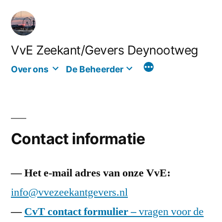
Ga
naar
de
VvE Zeekant/Gevers Deynootweg
inhoud
Over ons
De Beheerder
Contact informatie
— Het e-mail adres van onze VvE:
info@vvezeekantgevers.nl
—
CvT contact formulier –
vragen voor de