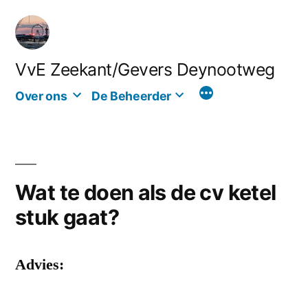
Ga
naar
de
VvE Zeekant/Gevers Deynootweg
inhoud
Over ons
De Beheerder
Wat te doen als de cv ketel
stuk gaat?
Advies: