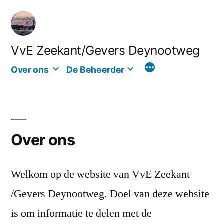
Ga
naar
de
VvE Zeekant/Gevers Deynootweg
inhoud
Over ons
De Beheerder
Over ons
Welkom op de website van VvE Zeekant
/Gevers Deynootweg. Doel van deze website
is om informatie te delen met de