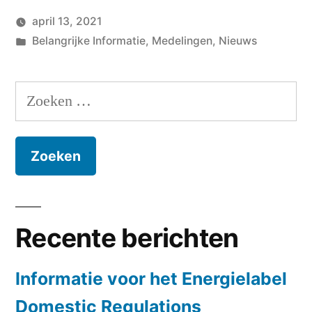
april
april 13, 2021
2021”
Geplaatst
Geplaatst
Hans
Belangrijke Informatie
,
Medelingen
,
Nieuws
door
in
Laat
een
Zoeken
reactie
naar:
achter
op
NIEUWS
april
2021
Recente berichten
Informatie voor het Energielabel
Domestic Regulations