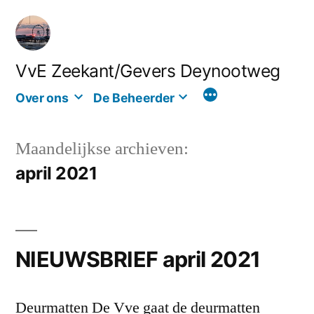
Ga
naar
de
VvE Zeekant/Gevers Deynootweg
inhoud
Over ons
De Beheerder
Maandelijkse archieven:
april 2021
NIEUWSBRIEF april 2021
Deurmatten De Vve gaat de deurmatten