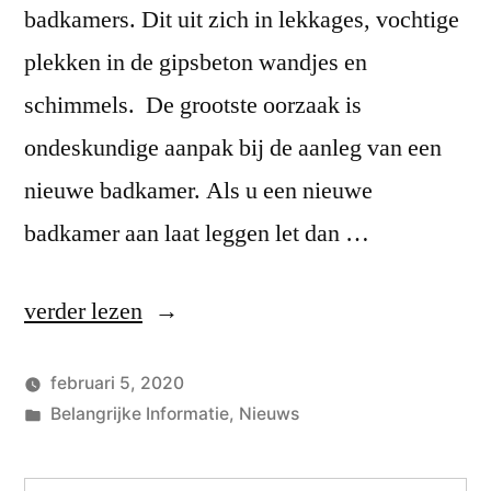
badkamers. Dit uit zich in lekkages, vochtige
plekken in de gipsbeton wandjes en
schimmels. De grootste oorzaak is
ondeskundige aanpak bij de aanleg van een
nieuwe badkamer. Als u een nieuwe
badkamer aan laat leggen let dan …
“1e
verder lezen
februari
februari 5, 2020
nieuwsbrief
Geplaatst
Geplaatst
Sebas
Belangrijke Informatie
,
Nieuws
d.d.
door
in
1
reactie
5