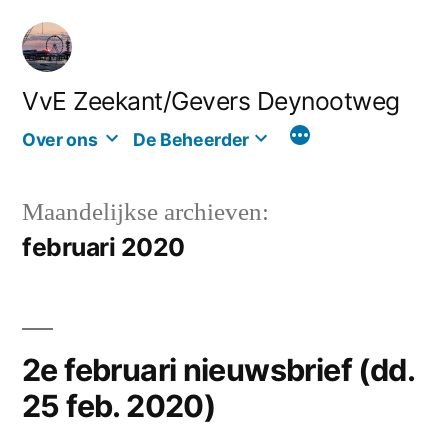
Ga
naar
de
VvE Zeekant/Gevers Deynootweg
inhoud
Over ons
De Beheerder
Maandelijkse archieven:
februari 2020
2e februari nieuwsbrief (dd.
25 feb. 2020)