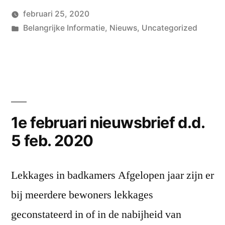
februari
februari 25, 2020
nieuwsbrief
Geplaatst
Geplaatst
Hans
Belangrijke Informatie
,
Nieuws
,
Uncategorized
(dd.
door
in
Laat
een
25
reac
feb.
acht
2020)”
op
2e
1e februari nieuwsbrief d.d.
febr
5 feb. 2020
nieu
(dd.
25
Lekkages in badkamers Afgelopen jaar zijn er
feb.
bij meerdere bewoners lekkages
202
geconstateerd in of in de nabijheid van