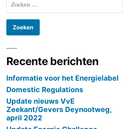
Zoeken
op
feb.
naar:
1e
2020”
februari
nieuwsbrief
d.d.
5
feb.
Recente berichten
2020
Informatie voor het Energielabel
Domestic Regulations
Update nieuws VvE
Zeekant/Gevers Deynootweg,
april 2022