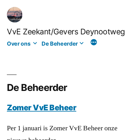
Ga
naar
de
VvE Zeekant/Gevers Deynootweg
inhoud
Over ons
De Beheerder
De Beheerder
Zomer VvE Beheer
Per 1 januari is Zomer VvE Beheer onze