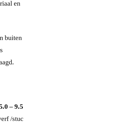
riaal en
n buiten
rs
laagd.
5.0 – 9.5
erf /stuc