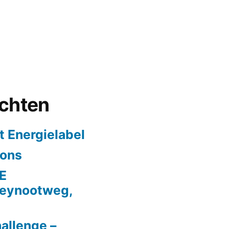
ichten
t Energielabel
ions
E
Deynootweg,
allenge –