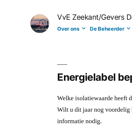
Ga
naar
VvE Zeekant/Gevers 
de
Over ons
De Beheerder
inhoud
Energielabel be
Welke isolatiewaarde heeft 
Wilt u dit jaar nog voordelig
informatie nodig.