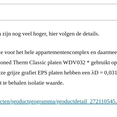
zijn nog veel hoger, hier volgen de details.
atie voor het hele appartementencomplex en daarmee
Isoned Therm Classic platen WDV032 * gebruikt op
eze grijze grafiet EPS platen hebben een λD = 0,0
t te behalen isolatie waarde.
ducten/productprogramma/productdetail_272110545