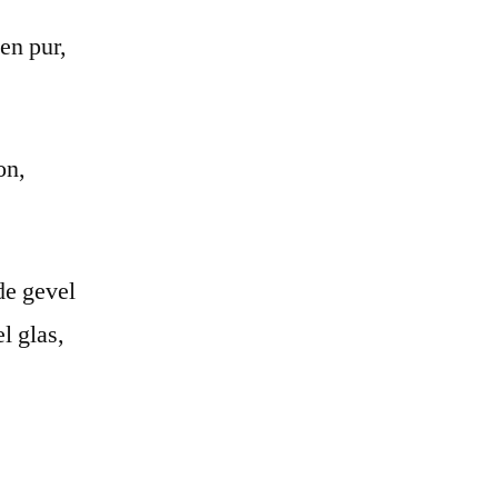
en pur,
on,
de gevel
l glas,