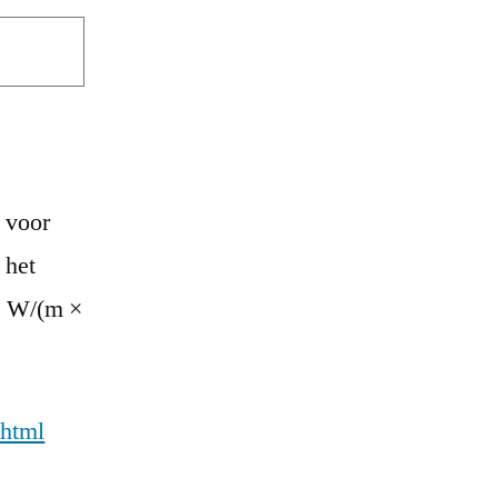
 voor
 het
31 W/(m ×
.html