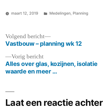
Geplaatst
maart 12, 2019
Medelingen
,
Planning
Geplaatst
in
Hans
door
Volgend
Volgend bericht
bericht:
Vastbouw – planning wk 12
Berichtnavigatie
Vorig
Vorig bericht
bericht:
Alles over glas, kozijnen, isolatie
waarde en meer …
Laat een reactie achter