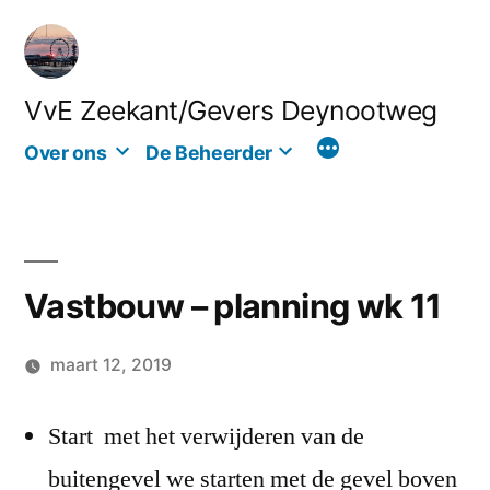
Ga
naar
de
VvE Zeekant/Gevers Deynootweg
inhoud
Over ons
De Beheerder
Vastbouw – planning wk 11
maart 12, 2019
Geplaatst
Hans
Laat
door
Start met het verwijderen van de
een
buitengevel we starten met de gevel boven
reactie