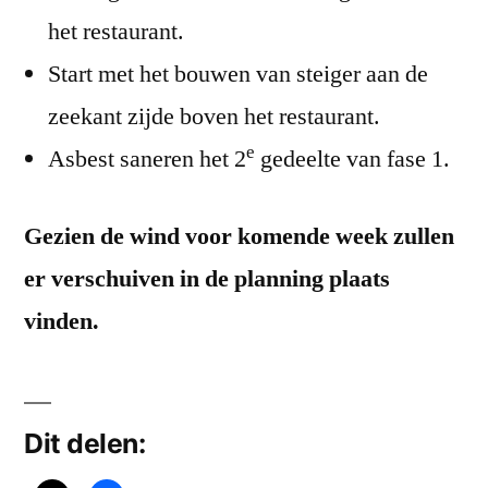
achter
het restaurant.
op
Start met het bouwen van steiger aan de
Vastbouw
–
zeekant zijde boven het restaurant.
planning
e
Asbest saneren het 2
gedeelte van fase 1.
wk
11
Gezien de wind voor komende week zullen
er verschuiven in de planning plaats
vinden.
Dit delen: