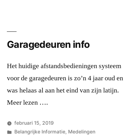
door
een
reacti
achte
op
Belang
Garagedeuren info
inform
Het huidige afstandsbedieningen systeem
voor de garagedeuren is zo’n 4 jaar oud en
was helaas al aan het eind van zijn latijn.
Meer lezen ….
februari 15, 2019
Geplaatst
Geplaatst
Hans
Belangrijke Informatie
,
Medelingen