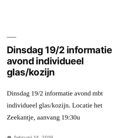
door
in
Laat
een
reactie
achter
op
Garagedeuren
Dinsdag 19/2 informatie
info
avond individueel
glas/kozijn
Dinsdag 19/2 informatie avond mbt
individueel glas/kozijn. Locatie het
Zeekantje, aanvang 19:30u
februari 14, 2019