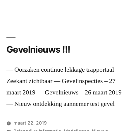
door
in
Laat
een
reacti
achter
op
Overla
Gevelnieuws !!!
— Oorzaken continue lekkage trapportaal
Zeekant zichtbaar — Gevelinspecties – 27
maart 2019 — Gevelnieuws – 26 maart 2019
— Nieuw ontdekking aannemer test gevel
maart 22, 2019
Geplaatst
Geplaatst