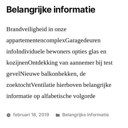
Nieuwe
Belangrijke informatie
naam!
Brandveiligheid in onze
appartementencomplexGaragedeuren
infoIndividuele bewoners opties glas en
kozijnenOntdekking van aannemer bij test
gevelNieuwe balkonhekken, de
zoektochtVentilatie hierboven belangrijke
informatie op alfabetische volgorde
Geplaatst
februari 18, 2019
Belangrijke Informatie
Geplaatst
in
Hans
Laat