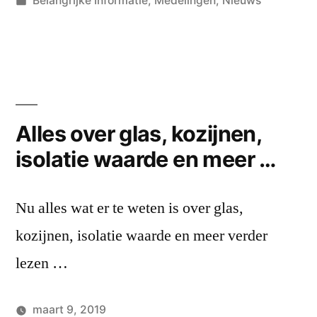
Hans
Belangrijke Informatie
,
Medelingen
,
Nieuws
door
in
Laat
een
reactie
achter
op
Geveln
Alles over glas, kozijnen,
!!!
isolatie waarde en meer …
Nu alles wat er te weten is over glas,
kozijnen, isolatie waarde en meer verder
lezen …
maart 9, 2019