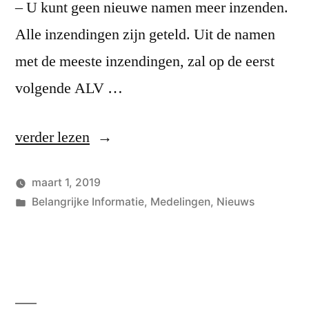
– U kunt geen nieuwe namen meer inzenden.
Alle inzendingen zijn geteld. Uit de namen
met de meeste inzendingen, zal op de eerst
volgende ALV …
“Enquête
verder lezen
–
maart 1, 2019
Nieuwe
Geplaatst
Geplaatst
Hans
Belangrijke Informatie
,
Medelingen
,
Nieuws
naam!”
door
in
2
reactie
op
Enquêt
–