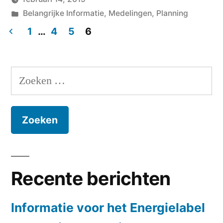
Geplaatst
Geplaatst
Hans
Belangrijke Informatie
,
Medelingen
,
Planning
door
in
Laat
1
…
4
5
6
een
Berichten
reacti
paginering
achter
Zoeken
op
naar:
Dinsd
19/2
inform
avond
indivi
glas/k
Recente berichten
Informatie voor het Energielabel