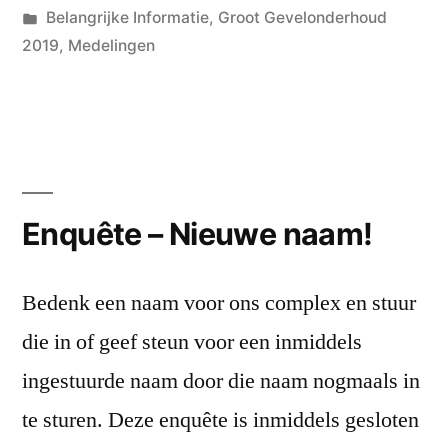
Geplaatst
Geplaatst
Hans
Belangrijke Informatie
,
Groot Gevelonderhoud
door
in
2019
,
Medelingen
La
ee
re
ac
op
All
ov
Enquête – Nieuwe naam!
gla
koz
iso
Bedenk een naam voor ons complex en stuur
wa
die in of geef steun voor een inmiddels
en
ingestuurde naam door die naam nogmaals in
me
…
te sturen. Deze enquête is inmiddels gesloten