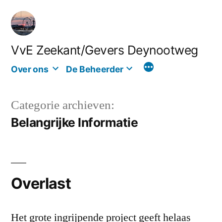
Ga
naar
de
VvE Zeekant/Gevers Deynootweg
inhoud
Over ons
De Beheerder
Categorie archieven:
Belangrijke Informatie
Overlast
Het grote ingrijpende project geeft helaas