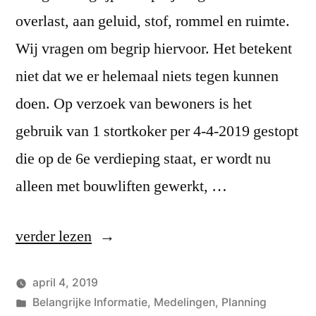
overlast, aan geluid, stof, rommel en ruimte.
Wij vragen om begrip hiervoor. Het betekent
niet dat we er helemaal niets tegen kunnen
doen. Op verzoek van bewoners is het
gebruik van 1 stortkoker per 4-4-2019 gestopt
die op de 6e verdieping staat, er wordt nu
alleen met bouwliften gewerkt, …
“Overlast”
verder lezen
april 4, 2019
Geplaatst
Geplaatst
Hans
Belangrijke Informatie
,
Medelingen
,
Planning