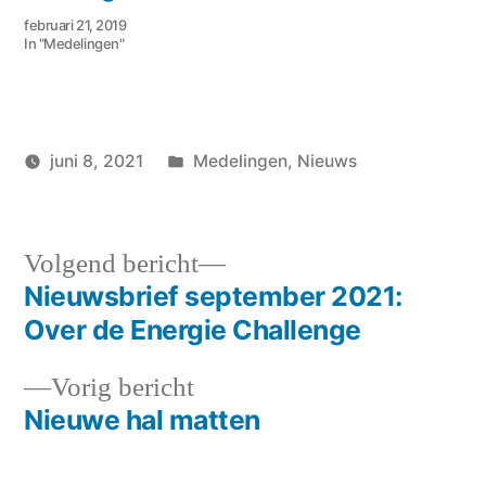
februari 21, 2019
In "Medelingen"
Geplaatst
juni 8, 2021
Medelingen
,
Nieuws
Geplaatst
in
Hans
door
Volgend
Volgend bericht
bericht:
Nieuwsbrief september 2021:
Berichtnavigatie
Over de Energie Challenge
Vorig
Vorig bericht
bericht:
Nieuwe hal matten