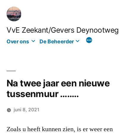
Ga
naar
de
VvE Zeekant/Gevers Deynootweg
inhoud
Over ons
De Beheerder
Na twee jaar een nieuwe
tussenmuur ……..
juni 8, 2021
Geplaatst
Hans
Laat
door
Zoals u heeft kunnen zien, is er weer een
een