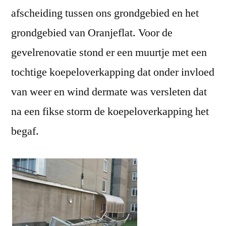
afscheiding tussen ons grondgebied en het
reactie
achter
grondgebied van Oranjeflat. Voor de
op
gevelrenovatie stond er een muurtje met een
Na
twee
tochtige koepeloverkapping dat onder invloed
jaar
van weer en wind dermate was versleten dat
een
na een fikse storm de koepeloverkapping het
nieuwe
tussenmuur
begaf.
……..