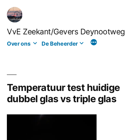
Ga
naar
de
VvE Zeekant/Gevers Deynootweg
inhoud
Over ons
De Beheerder
Temperatuur test huidige
dubbel glas vs triple glas