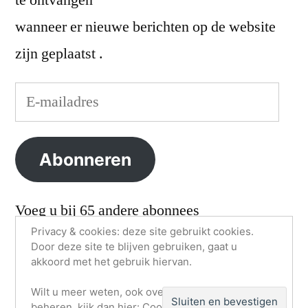
te ontvangen
wanneer er nieuwe berichten op de website
zijn geplaatst .
E-
mailadres
Abonneren
Voeg u bij 65 andere abonnees
Privacy & cookies: deze site gebruikt cookies.
Door deze site te blijven gebruiken, gaat u
akkoord met het gebruik hiervan.
VvE Zeekant/Gevers Deynootweg
,
Ondersteund door
Wilt u meer weten, ook over hoe u cookies kunt
Rode Boei.
beheren, kijk dan hier:
Cookiebeleid